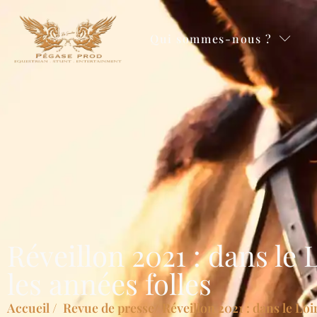
Qui sommes-nous ?
Réveillon 2021 : dans le
les années folles
Accueil
/
Revue de presse
/ Réveillon 2021 : dans le Lo