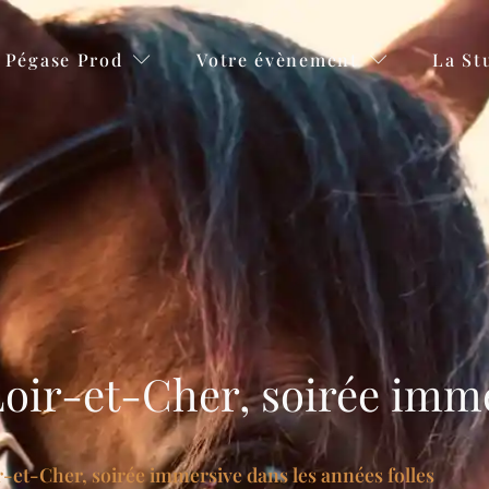
Pégase Prod
Votre évènement
La St
 Loir-et-Cher, soirée imm
ir-et-Cher, soirée immersive dans les années folles