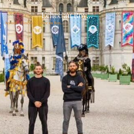
Échec au Roy…
Accueil
/
Cinéma
/
Échec au Roy…