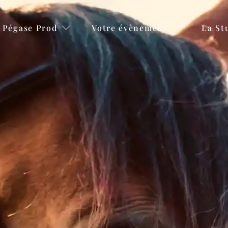
Pégase Prod
Votre évènement
La St